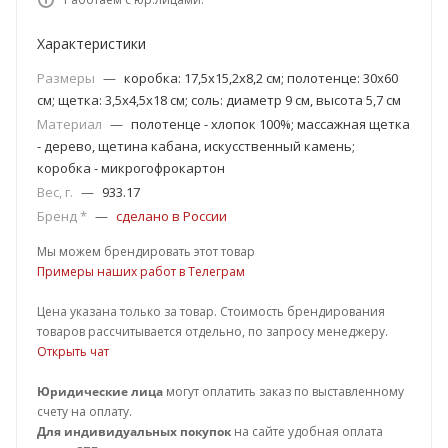
Характеристики
Размеры
—
коробка: 17,5х15,2х8,2 см; полотенце: 30х60
см; щетка: 3,5х4,5х18 см; соль: диаметр 9 см, высота 5,7 см
Материал
—
полотенце - хлопок 100%; массажная щетка
- дерево, щетина кабана, искусственный камень;
коробка - микрогофрокартон
Вес, г.
—
933.17
Бренд *
—
сделано в России
Мы можем брендировать этот товар
Примеры наших работ в Телеграм
Цена указана только за товар. Стоимость брендирования
товаров рассчитывается отдельно, по запросу менеджеру.
Открыть чат
Юридические лица
могут оплатить заказ по выставленному
счету на оплату.
Для индивидуальных покупок
на сайте удобная оплата