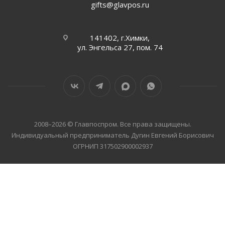
gifts@glavpos.ru
141402, г.Химки,
ул. Энгельса 27, пом. 74
2008–2026 © Главпоспром. Все права защищены.
Индивидуальный предприниматель Дугин Евгений Борисович
ОГРНИП 317502900002937