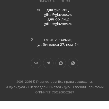
ЗАКАЗАТЬ ЗВОНОК
для физ. лиц:
gifts@glavpos.ru
для юр. лиц:
gifts@glavpos.ru
141402, г.Химки,
ул. Энгельса 27, пом. 74
2008–2026 © Главпоспром. Все права защищены.
Индивидуальный предприниматель Дугин Евгений Борисович
ОГРНИП 317502900002937