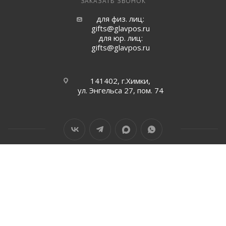
ЗАКАЗАТЬ ЗВОНОК
для физ. лиц:
gifts@glavpos.ru
для юр. лиц:
gifts@glavpos.ru
141402, г.Химки,
ул. Энгельса 27, пом. 74
2008–2026 © Главпоспром. Все права защищены.
Индивидуальный предприниматель Дугин Евгений Борисович
ОГРНИП 317502900002937