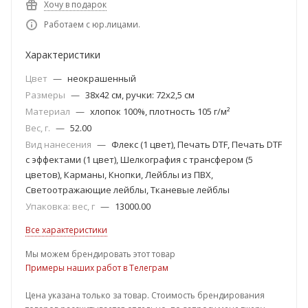
Хочу в подарок
Работаем с юр.лицами.
Характеристики
Цвет
—
неокрашенный
Размеры
—
38х42 см, ручки: 72х2,5 см
Материал
—
хлопок 100%, плотность 105 г/м²
Вес, г.
—
52.00
Вид нанесения
—
Флекс (1 цвет), Печать DTF, Печать DTF
с эффектами (1 цвет), Шелкография с трансфером (5
цветов), Карманы, Кнопки, Лейблы из ПВХ,
Светоотражающие лейблы, Тканевые лейблы
Упаковка: вес, г
—
13000.00
Все характеристики
Мы можем брендировать этот товар
Примеры наших работ в Телеграм
Цена указана только за товар. Стоимость брендирования