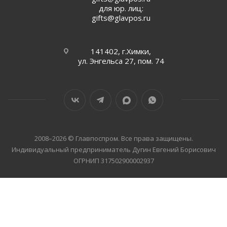
для юр. лиц:
gifts@glavpos.ru
141402, г.Химки,
ул. Энгельса 27, пом. 74
2008–2026 © Главпоспром. Все права защищены.
Индивидуальный предприниматель Дугин Евгений Борисович
ОГРНИП 317502900002937