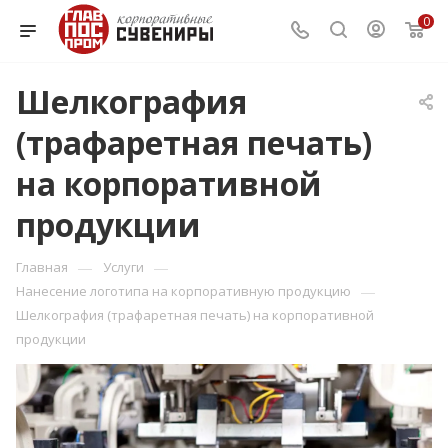
0
Шелкография
(трафаретная печать)
на корпоративной
продукции
—
—
Главная
Услуги
—
Нанесение логотипа на корпоративную продукцию
Шелкография (трафаретная печать) на корпоративной
продукции