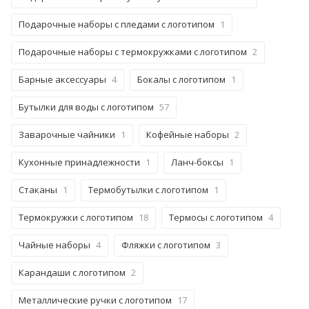
Подарочные наборы с пледами с логотипом
1
Подарочные наборы с термокружками с логотипом
2
Барные аксессуары
4
Бокалы с логотипом
1
Бутылки для воды с логотипом
57
Заварочные чайники
1
Кофейные наборы
2
Кухонные принадлежности
1
Ланч-боксы
1
Стаканы
1
Термобутылки с логотипом
1
Термокружки с логотипом
18
Термосы с логотипом
4
Чайные наборы
4
Фляжки с логотипом
3
Карандаши с логотипом
2
Металлические ручки с логотипом
17