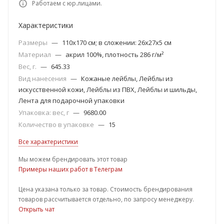
Работаем с юр.лицами.
Характеристики
Размеры
—
110x170 см; в сложении: 26x27x5 см
Материал
—
акрил 100%, плотность 286 г/м²
Вес, г.
—
645.33
Вид нанесения
—
Кожаные лейблы, Лейблы из
искусственной кожи, Лейблы из ПВХ, Лейблы и шильды,
Лента для подарочной упаковки
Упаковка: вес, г
—
9680.00
Количество в упаковке
—
15
Все характеристики
Мы можем брендировать этот товар
Примеры наших работ в Телеграм
Цена указана только за товар. Стоимость брендирования
товаров рассчитывается отдельно, по запросу менеджеру.
Открыть чат