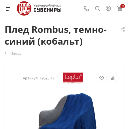
0
Плед Rombus, темно-
синий (кобальт)
Пледы
Артикул:
19623.47