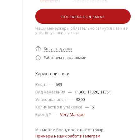
ПОСТАВКА ПОД ЗАКАЗ
Наши менеджеры обязательно свяжутся с вами и
уточнят условия заказа
Хочу в подарок
Работаем с юр.лицами.
Характеристики
Вес, г.
—
633
Вид нанесения
—
11308, 11320, 11351
Упаковка: вес, г
—
3800
Количество в упаковке
—
6
Бренд *
—
Very Marque
Мы можем брендировать этот товар
Примеры наших работ в Телеграм