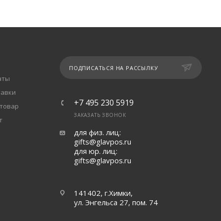
ПОДПИСАТЬСЯ НА РАССЫЛКУ
аты
тавки
+7 495 230 5919
 товар
ЗАКАЗАТЬ ЗВОНОК
т
для физ. лиц:
gifts@glavpos.ru
для юр. лиц:
gifts@glavpos.ru
141402, г.Химки,
ул. Энгельса 27, пом. 74