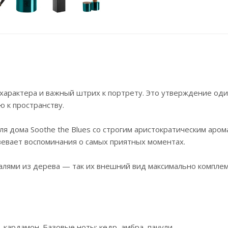
арактера и важный штрих к портрету. Это утверждение од
 к пространству.
 дома Soothe the Blues со строгим аристократическим аром
вевает воспоминания о самых приятных моментах.
алями из дерева — так их внешний вид максимально компле
 кардамон. Базовые ноты: кедр, амбра, пачули.