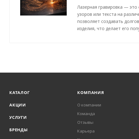
Лазерная гравировка — это 
узоров или текста на разли
позволяет создавать долго
изделия, что делает его по
КАТАЛОГ
КОМПАНИЯ
АКЦИИ
О компании
Команда
УСЛУГИ
Отзывы
БРЕНДЫ
Карьера