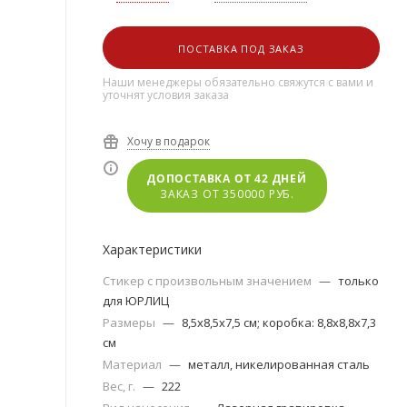
ПОСТАВКА ПОД ЗАКАЗ
Наши менеджеры обязательно свяжутся с вами и
уточнят условия заказа
Хочу в подарок
ДОПОСТАВКА ОТ 42 ДНЕЙ
ЗАКАЗ ОТ 350000 РУБ.
Характеристики
Стикер с произвольным значением
—
только
для ЮРЛИЦ
Размеры
—
8,5х8,5х7,5 см; коробка: 8,8x8,8x7,3
см
Материал
—
металл, никелированная сталь
Вес, г.
—
222