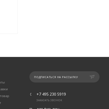
ПОДПИСАТЬСЯ НА РАССЫЛКУ
аты
тавки
+7 495 230 5919
 товар
ЗАКАЗАТЬ ЗВОНОК
т
для физ. лиц: