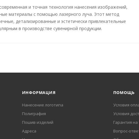
современная и точная технология нанесения изображений,
чные материалы с помощью лазерного луча. Этот метод
вечные, детализированные и эстетически привлекательные
пулярным в производстве сувенирной продукции.
ИНФОРМАЦИЯ
ПОМОЩЬ
Нанесение логотипа
Условия опл
Полиграфия
Условия дос
Пошив изделий
Гарантия на
Адреса
Вопрос-отве