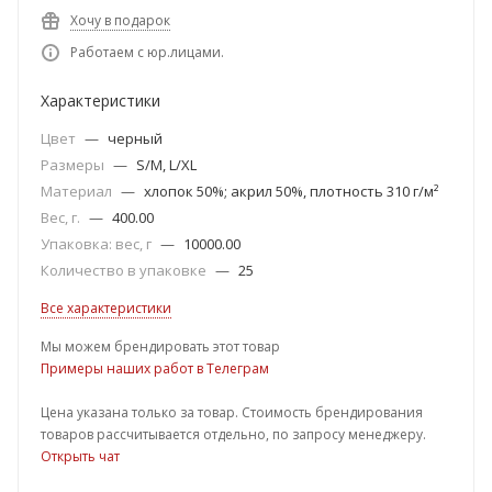
Хочу в подарок
Работаем с юр.лицами.
Характеристики
Цвет
—
черный
Размеры
—
S/M, L/XL
Материал
—
хлопок 50%; акрил 50%, плотность 310 г/м²
Вес, г.
—
400.00
Упаковка: вес, г
—
10000.00
Количество в упаковке
—
25
Все характеристики
Мы можем брендировать этот товар
Примеры наших работ в Телеграм
Цена указана только за товар. Стоимость брендирования
товаров рассчитывается отдельно, по запросу менеджеру.
Открыть чат