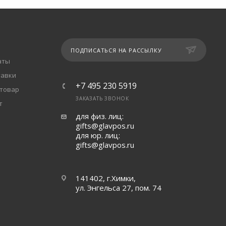
ПОДПИСАТЬСЯ НА РАССЫЛКУ
аты
тавки
+7 495 230 5919
 товар
ЗАКАЗАТЬ ЗВОНОК
т
для физ. лиц:
gifts@glavpos.ru
для юр. лиц:
gifts@glavpos.ru
141402, г.Химки,
ул. Энгельса 27, пом. 74