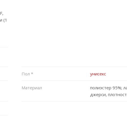
F,
и (1
Пол *
унисекс
Материал
полиэстер 95%; л
джерси, плотност