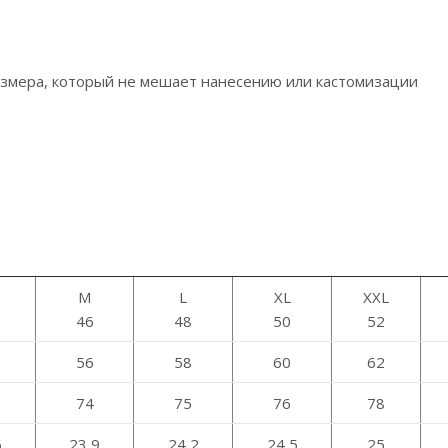
азмера, который не мешает нанесению или кастомизации
M
L
XL
XXL
46
48
50
52
56
58
60
62
74
75
76
78
6
23,9
24,2
24,5
25