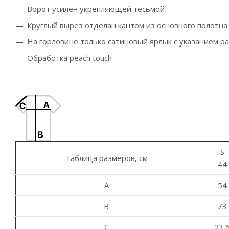
Ворот усилен укрепляющей тесьмой
Круглый вырез отделан кантом из основного полотна
На горловине только сатиновый ярлык с указанием р
Обработка peach touch
S
Таблица размеров, см
44
A
54
B
73
C
23,