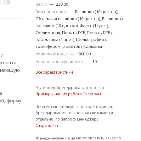
Вес, г.
—
230.00
Вид нанесения
—
Вышивка (10 цветов),
Объёмная вышивка (10 цветов), Вышивка с
застилом (10 цветов), Флекс (1 цвет),
Сублимация, Печать DTF, Печать DTF с
эффектами (1 цвет), Шелкография с
трансфером (5 цветов), Карманы
Упаковка: вес, г
—
1800.00
ли
Количество в упаковке
—
10
и почти
минающую
Все характеристики
Мы можем брендировать этот товар
а
Примеры наших работ в Телеграм
об, форму
Цена указана только за товар. Стоимость
брендирования товаров рассчитывается
отдельно, по запросу менеджеру.
Открыть чат
Юридические лица
могут оплатить заказ по