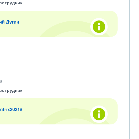
сотрудник
ий Дугин
9
сотрудник
 Bitrix2021#