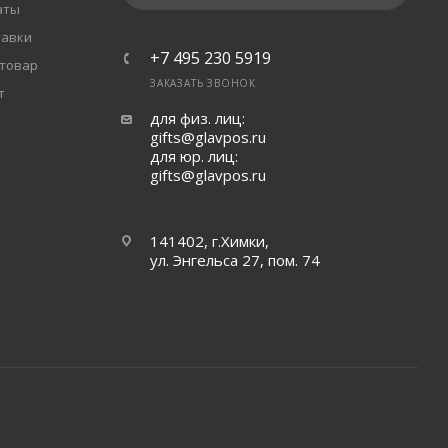
аты
тавки
+7 495 230 5919
 товар
ЗАКАЗАТЬ ЗВОНОК
т
для физ. лиц:
gifts@glavpos.ru
для юр. лиц:
gifts@glavpos.ru
141402, г.Химки,
ул. Энгельса 27, пом. 74