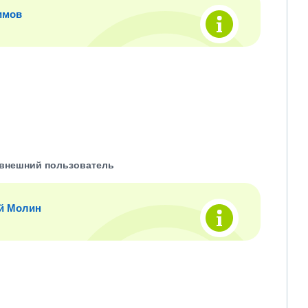
имов
внешний пользователь
й Молин