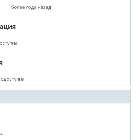
более года назад
мация
оступна.
я
едоступна.
14