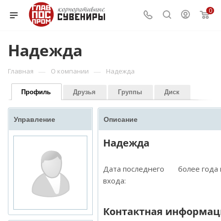
0
Надежда
—
—
Главная
О компании
Надежда
Профиль
Друзья
Группы
Диск
Управление
Описание
Надежда
Дата последнего
более года
входа:
Контактная информац