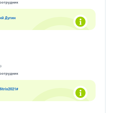
сотрудник
ий Дугин
9
сотрудник
 Bitrix2021#