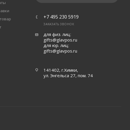
аты
тавки
+7 495 230 5919
 товар
ЗАКАЗАТЬ ЗВОНОК
т
для физ. лиц:
gifts@glavpos.ru
для юр. лиц:
gifts@glavpos.ru
141402, г.Химки,
ул. Энгельса 27, пом. 74