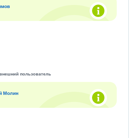
имов
внешний пользователь
й Молин