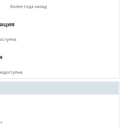
более года назад
мация
оступна.
я
едоступна.
14