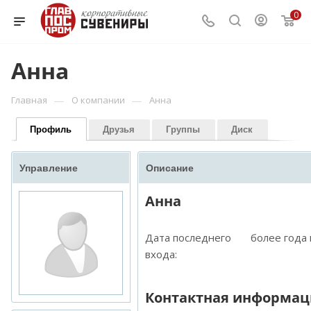
0
Анна
—
—
Главная
О компании
Анна
Профиль
Друзья
Группы
Диск
Управление
Описание
Анна
Дата последнего
более года
входа:
Контактная информац