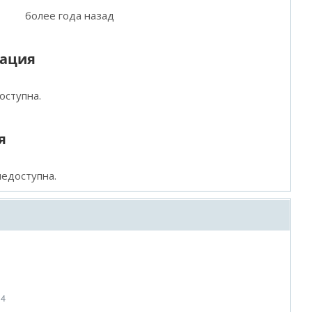
более года назад
мация
оступна.
я
едоступна.
14