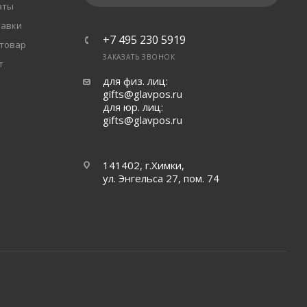
аты
тавки
+7 495 230 5919
 товар
ЗАКАЗАТЬ ЗВОНОК
т
для физ. лиц:
gifts@glavpos.ru
для юр. лиц:
gifts@glavpos.ru
141402, г.Химки,
ул. Энгельса 27, пом. 74