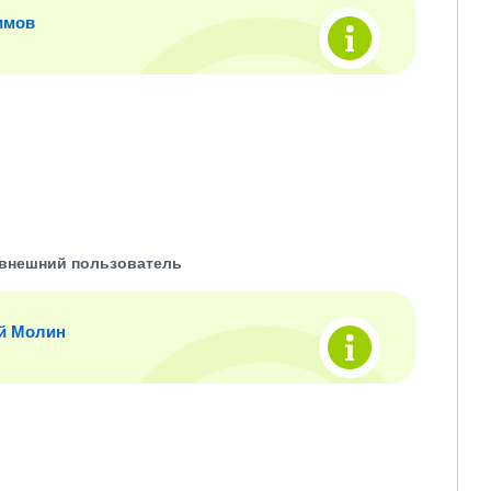
имов
внешний пользователь
й Молин