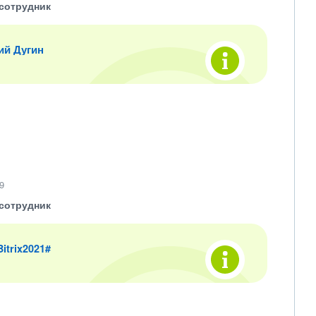
сотрудник
ий Дугин
9
сотрудник
 Bitrix2021#