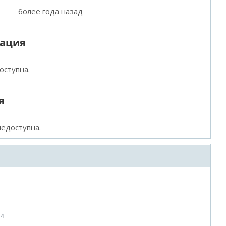
более года назад
мация
оступна.
я
едоступна.
14