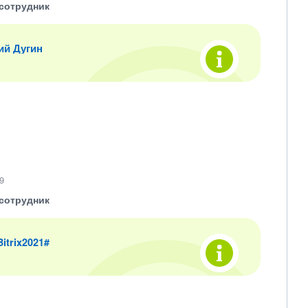
сотрудник
ий Дугин
9
сотрудник
 Bitrix2021#