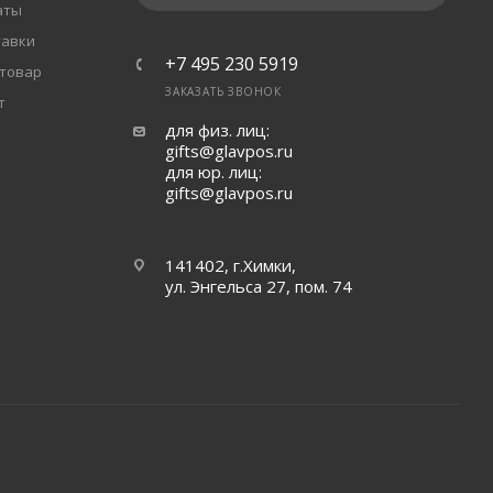
аты
тавки
+7 495 230 5919
 товар
ЗАКАЗАТЬ ЗВОНОК
т
для физ. лиц:
gifts@glavpos.ru
для юр. лиц:
gifts@glavpos.ru
141402, г.Химки,
ул. Энгельса 27, пом. 74