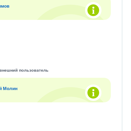
имов
внешний пользователь
й Молин