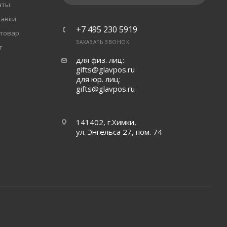
аты
тавки
+7 495 230 5919
 товар
ЗАКАЗАТЬ ЗВОНОК
т
для физ. лиц:
gifts@glavpos.ru
для юр. лиц:
gifts@glavpos.ru
141402, г.Химки,
ул. Энгельса 27, пом. 74