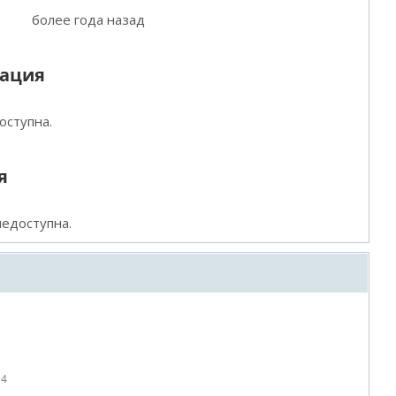
более года назад
мация
оступна.
я
едоступна.
14