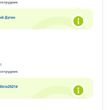
сотрудник
ий Дугин
9
сотрудник
 Bitrix2021#