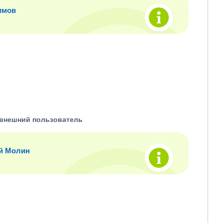
имов
внешний пользователь
й Молин