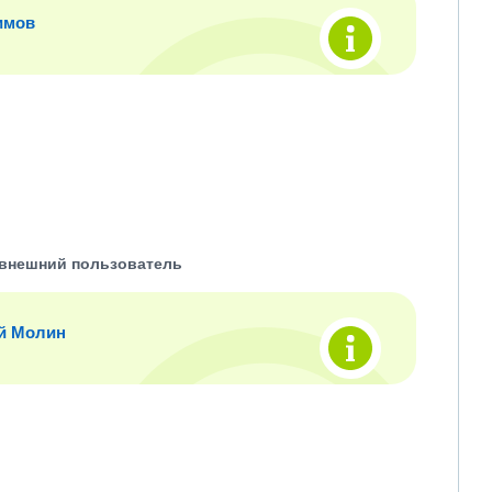
имов
внешний пользователь
й Молин