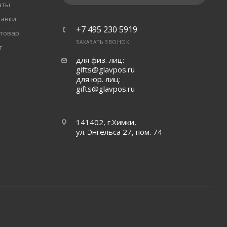
аты
тавки
+7 495 230 5919
 товар
ЗАКАЗАТЬ ЗВОНОК
т
для физ. лиц:
gifts@glavpos.ru
для юр. лиц:
gifts@glavpos.ru
141402, г.Химки,
ул. Энгельса 27, пом. 74