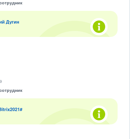
сотрудник
ий Дугин
9
сотрудник
 Bitrix2021#