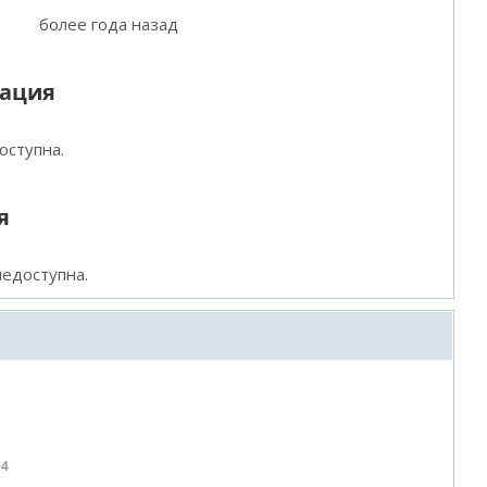
более года назад
мация
оступна.
я
едоступна.
14