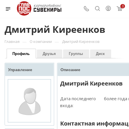
0
Дмитрий Киреенков
—
—
Главная
О компании
Дмитрий Киреенков
Профиль
Друзья
Группы
Диск
Управление
Описание
Дмитрий Киреенков
Дата последнего
более года
входа:
Контактная информац