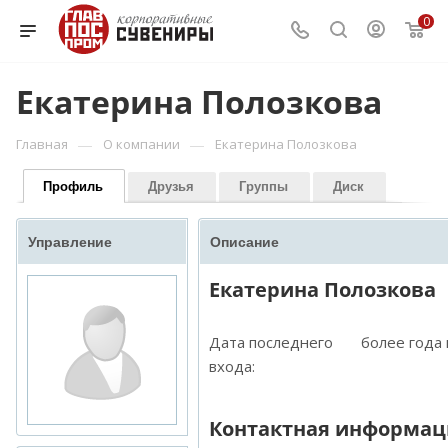
0
Екатерина Полозкова
—
—
Главная
О компании
Екатерина Полозкова
Профиль
Друзья
Группы
Диск
Управление
Описание
Екатерина Полозкова
Дата последнего
более года
входа:
Контактная информац