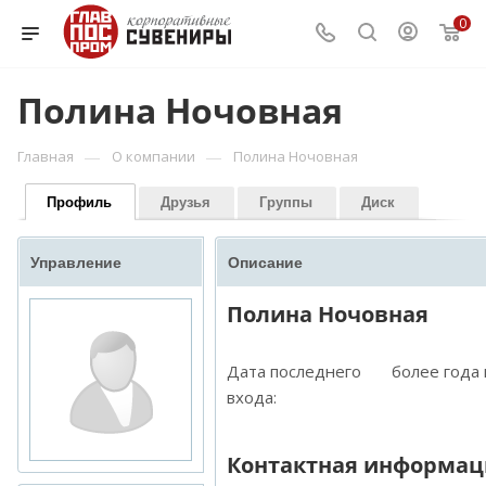
0
Полина Ночовная
—
—
Главная
О компании
Полина Ночовная
Профиль
Друзья
Группы
Диск
Управление
Описание
Полина Ночовная
Дата последнего
более года
входа:
Контактная информац