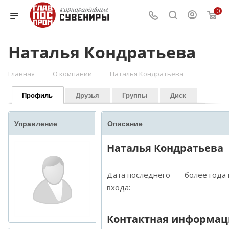
0
Наталья Кондратьева
—
—
Главная
О компании
Наталья Кондратьева
Профиль
Друзья
Группы
Диск
Управление
Описание
Наталья Кондратьева
Дата последнего
более года
входа:
Контактная информац