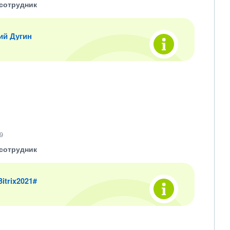
сотрудник
ий Дугин
9
сотрудник
 Bitrix2021#