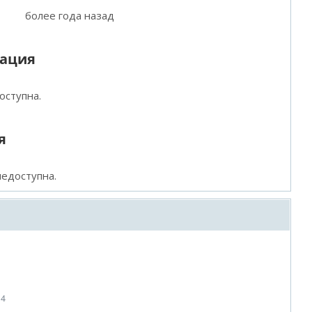
более года назад
мация
оступна.
я
едоступна.
14