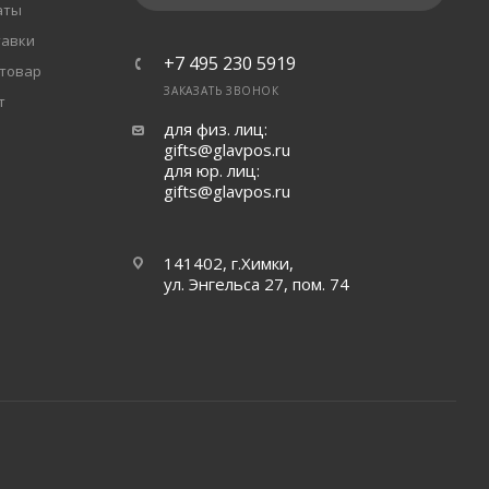
аты
тавки
+7 495 230 5919
 товар
ЗАКАЗАТЬ ЗВОНОК
т
для физ. лиц:
gifts@glavpos.ru
для юр. лиц:
gifts@glavpos.ru
141402, г.Химки,
ул. Энгельса 27, пом. 74