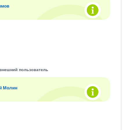
имов
внешний пользователь
й Молин