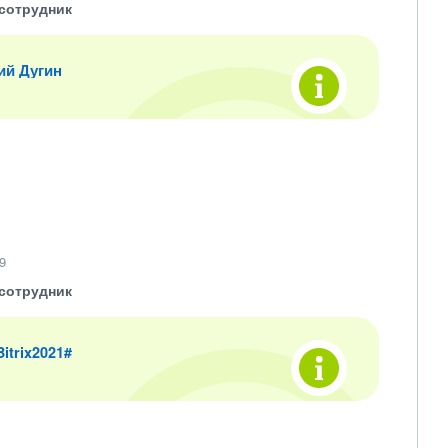
сотрудник
ий Дугин
9
сотрудник
 Bitrix2021#