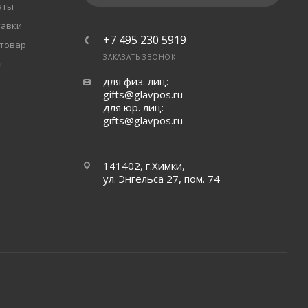
аты
тавки
+7 495 230 5919
 товар
ЗАКАЗАТЬ ЗВОНОК
т
для физ. лиц:
gifts@glavpos.ru
для юр. лиц:
gifts@glavpos.ru
141402, г.Химки,
ул. Энгельса 27, пом. 74