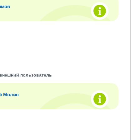
имов
внешний пользователь
й Молин