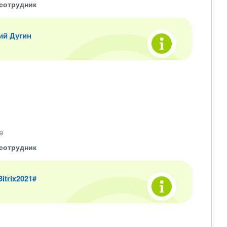
сотрудник
ий Дугин
9
сотрудник
 Bitrix2021#