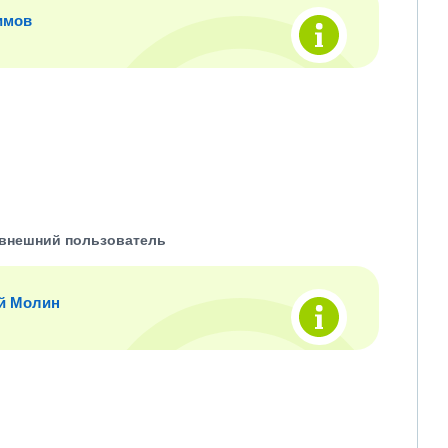
имов
внешний пользователь
й Молин