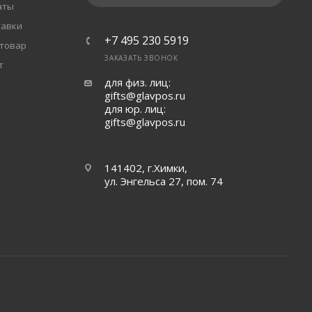
аты
тавки
+7 495 230 5919
 товар
ЗАКАЗАТЬ ЗВОНОК
т
для физ. лиц:
gifts@glavpos.ru
для юр. лиц:
gifts@glavpos.ru
141402, г.Химки,
ул. Энгельса 27, пом. 74