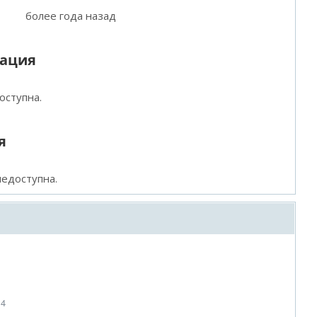
более года назад
мация
оступна.
я
едоступна.
14