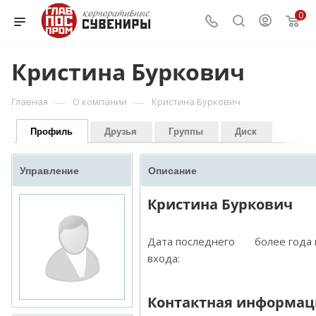
0
Кристина Буркович
—
—
Главная
О компании
Кристина Буркович
Профиль
Друзья
Группы
Диск
Управление
Описание
Кристина Буркович
Дата последнего
более года
входа:
Контактная информац