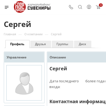
0
Сергей
—
—
Главная
О компании
Сергей
Профиль
Друзья
Группы
Диск
Управление
Описание
Сергей
Дата последнего
более года
входа:
Контактная информац